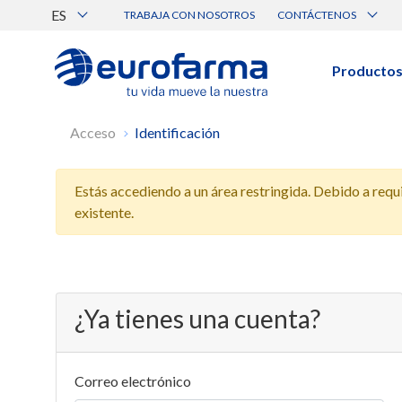
ES
TRABAJA CON NOSOTROS
CONTÁCTENOS
Atención al Cliente
Canal de Ética Eurofarma
Producto
BUSCAR PRODUCTOS
Acceso
Identificación
Búsqueda por nombre, principio acti
Estás accediendo a un área restringida. Debido a requis
Ver todos los productos
existente.
¿Ya tienes una cuenta?
Correo electrónico