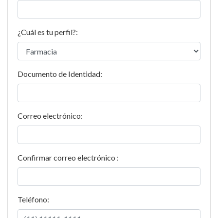
¿Cuál es tu perfil?:
Documento de Identidad:
Correo electrónico:
Confirmar correo electrónico :
Teléfono: