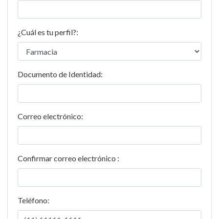
¿Cuál es tu perfil?:
Documento de Identidad:
Correo electrónico:
Confirmar correo electrónico :
Teléfono: