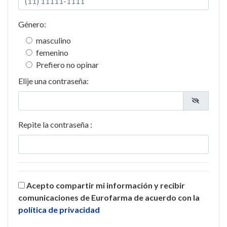
Género:
masculino
femenino
Prefiero no opinar
Elije una contraseña:
Repite la contraseña :
Acepto compartir mi información y recibir
comunicaciones de Eurofarma de acuerdo con la
política de privacidad