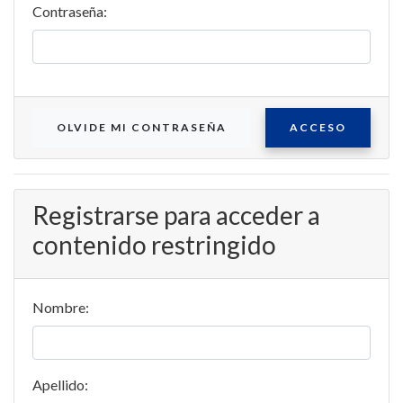
Contraseña:
OLVIDE MI CONTRASEÑA
ACCESO
Registrarse para acceder a
contenido restringido
Nombre:
Apellido: