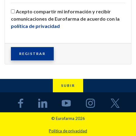
Acepto compartir mi información y recibir
comunicaciones de Eurofarma de acuerdo con la
política de privacidad
REGISTRAR
SUBIR
© Eurofarma 2026
Política de privacidad