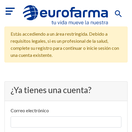
Estás accediendo a un área restringida. Debido a
requisitos legales, si es un profesional de la salud,
complete su registro para continuar o inicie sesión con
una cuenta existente.
¿Ya tienes una cuenta?
Correo electrónico