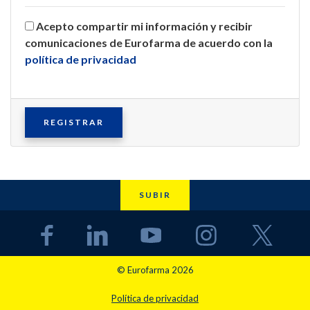
Acepto compartir mi información y recibir
comunicaciones de Eurofarma de acuerdo con la
política de privacidad
REGISTRAR
SUBIR
© Eurofarma 2026
Política de privacidad