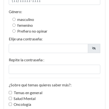
Género:
masculino
femenino
Prefiero no opinar
Elije una contraseña:
Repite la contraseña :
¿Sobre qué temas quieres saber más?:
Temas en general
Salud Mental
Oncología