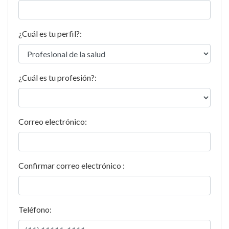
¿Cuál es tu perfil?:
¿Cuál es tu profesión?:
Correo electrónico:
Confirmar correo electrónico :
Teléfono: