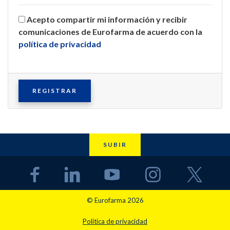
Acepto compartir mi información y recibir
comunicaciones de Eurofarma de acuerdo con la
política de privacidad
REGISTRAR
SUBIR
© Eurofarma 2026
Política de privacidad