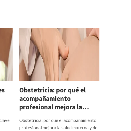
Cambiar
de pasti
anticon
hacerlo
¿Cómo hacer
segura?
es
Obstetricia: por qué el
acompañamiento
profesional mejora la
salud materna y del bebé
 clave
Obstetricia: por qué el acompañamiento
profesional mejora la salud materna y del