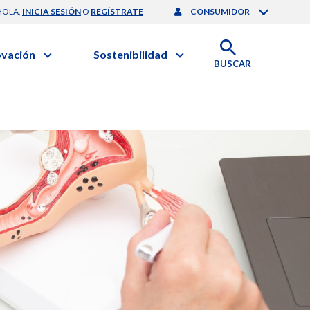
HOLA,
INICIA SESIÓN
O
REGÍSTRATE
CONSUMIDOR
ovación
Sostenibilidad
BUSCAR
artilla de Sostenibilidad
 Negocios
obierno Corporativo
ación Clínica
nforme de Sostenibilidad
gación y Desarrollo
esponsabilidad Compartida
onales de Salud | EurON Pro
alance Financiero