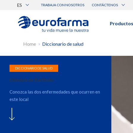
ES
TRABAJA CON NOSOTROS
CONTÁCTENOS
Atención al Cliente
Canal de Ética Eurofarma
Producto
BUSCAR PRODUCTOS
Home
Diccionario de salud
Búsqueda por nombre, principio acti
Ver todos los productos
Glándula de Bartholin
Conozca las dos enfermedades que ocurren en
este local