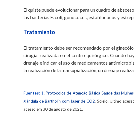
El quiste puede evolucionar para un cuadro de absce
las bacterias E. coli, gonococos, estafilococos y estre
Tratamiento
El tratamiento debe ser recomendado por el ginecólog
cirugía, realizada en el centro quirúrgico. Cuando ha
drenaje e indicar el uso de medicamentos antimicrobi
la realización de la marsupialización, un drenaje realiz
Fuentes: 1.
Protocolos de Atenção Básica Saúde das Mulher
glândula de Bartholin com laser de CO2
. Scielo. Último ace
acesso em 30 de agosto de 2021.