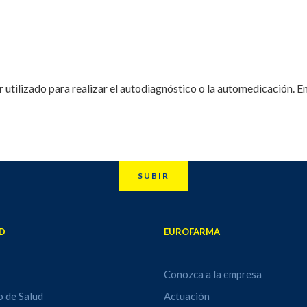
r utilizado para realizar el autodiagnóstico o la automedicación. E
SUBIR
D
EUROFARMA
Conozca a la empresa
o de Salud
Actuación