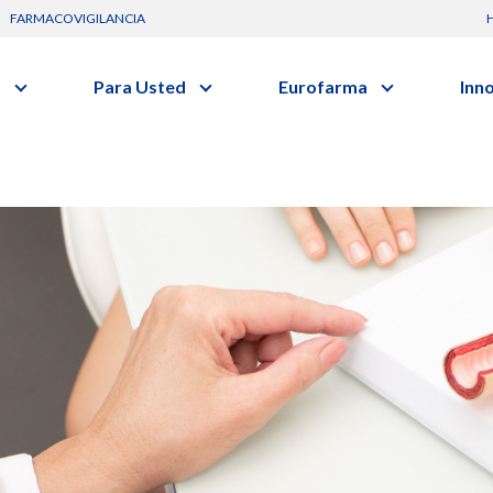
FARMACOVIGILANCIA
s
Para Usted
Eurofarma
Inn
Conozca a la empresa
C
Nuevos
Artículos
Actuación
G
vo o clase terapéutica.
Investig
Diccionario de Salud
Trabaje Con Nosotros
I
Investi
Videos
Certificaciones
R
Profesi
Comunicados
B
Premios y Reconocimientos
Programa de Visitas
Dónde Estamos
Sala de prensa