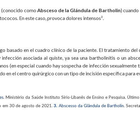
so (conocido como
Absceso de la Glándula de Bartholin
) cuando
ptococos. En este caso, provoca dolores intensos².
o basado en el cuadro clínico de la paciente. El tratamiento del 
y infección asociada al quiste, ya sea una bartholinitis o un absc
anos (en especial cuando hay sospecha de infección sexualmente tr
ado en el centro quirúrgico con un tipo de incisión específica para e
es
. Ministério da Saúde Instituto Sírio-Libanês de Ensino e Pesquisa. Últ
sso em 30 de agosto de 2021.
3.
Abscesso da Glândula de Bartholin
. Secret