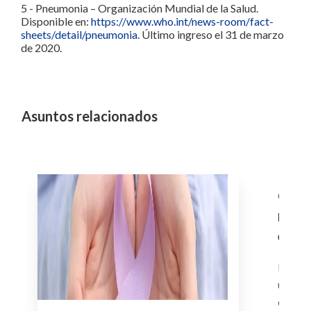
5 - Pneumonia – Organización Mundial de la Salud.
Disponible en:
https://www.who.int/news-room/fact-
sheets/detail/pneumonia
. Último ingreso el 31 de marzo
de 2020.
Asuntos relacionados
Ceno
medi
el co
epil
El cen
utiliza
epilépt