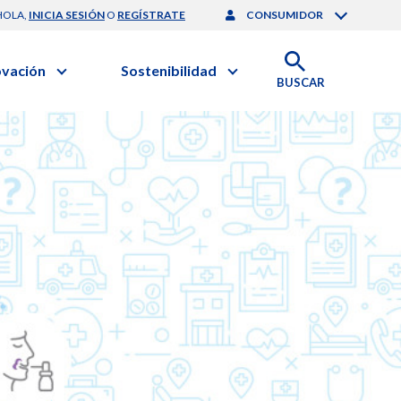
HOLA,
INICIA SESIÓN
O
REGÍSTRATE
CONSUMIDOR
ovación
Sostenibilidad
BUSCAR
artilla de Sostenibilidad
 Negocios
obierno Corporativo
ación Clínica
nforme de Sostenibilidad
gación y Desarrollo
esponsabilidad Compartida
onales de Salud | EurON Pro
alance Financiero