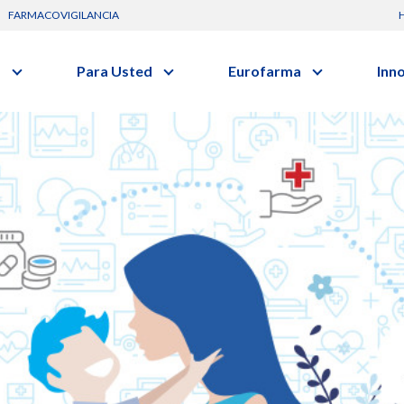
FARMACOVIGILANCIA
s
Para Usted
Eurofarma
Inn
Conozca a la empresa
C
Nuevos
Artículos
Actuación
G
vo o clase terapéutica.
Investig
Diccionario de Salud
Trabaje Con Nosotros
I
Investi
Videos
Certificaciones
R
Profesi
Comunicados
B
Premios y Reconocimientos
Programa de Visitas
Dónde Estamos
Sala de prensa