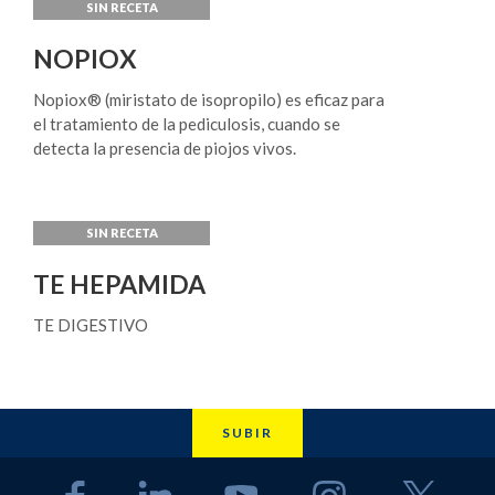
medidas para el alivio de los síntomas tales como
fisioterapia y reposo.
NOPIOX
Nopiox® (miristato de isopropilo) es eficaz para
el tratamiento de la pediculosis, cuando se
detecta la presencia de piojos vivos.
TE HEPAMIDA
TE DIGESTIVO
SUBIR