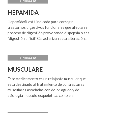
epitelio bronquial, facilitando así la
expectoración). Este efecto facilita la
HEPAMIDA
expectoración y mejora la respiración.
Hepamida® está indicada para corregir
trastornos digestivos funcionales que afectan el
proceso de digestión provocando dispepsia o sea
“digestión difícil”. Caracterizan esta alteración
gran número de síntomas tales como dolor
abdominal, distensión, eructos, meteorismo,
cefaleas y somnolencia post- prandial. Por su
contenido en Cynara scolymus el uso habitual de
Hepamida® puede propiciar el descenso de los
MUSCULARE
niveles de colesterol plasmático.
Este medicamento es un relajante muscular que
está destinado al tratamiento de contracturas
musculares asociadas con dolor agudo y de
etiología musculo esquelética, como en
lumbalgias, tortícolis, fibromialgia, periartritis
escapulo-humeral y cervico-braquialgias. Es
también indicado como coadyuvante de otras