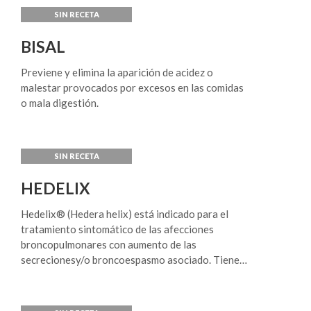
También es útil como tratamiento coadyuvante
combatiendo los síntomas ocasionados por otras
infecciones del aparato respiratorio superior.
BISAL
Previene y elimina la aparición de acidez o
malestar provocados por excesos en las comidas
o mala digestión.
HEDELIX
Hedelix® (Hedera helix) está indicado para el
tratamiento sintomático de las afecciones
broncopulmonares con aumento de las
secrecionesy/o broncoespasmo asociado. Tiene
efecto expectorante y mucolítico (disminuyen la
viscocidadde las secreciones y aumenta la
actividad de barrido promovido por cilios del