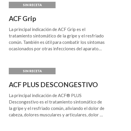
ACF Grip
La principal indicación de ACF Grip es el
tratamiento sintomático de la gripe y el resfriado
común. También es útil para combatir los síntomas
ocasionados por otras infecciones del aparato
respiratorio superior tales como faringitis,
amigdalitis, laringitis, etc.
ACF PLUS DESCONGESTIVO
La principal indicación de ACF® PLUS
Descongestivo es el tratamiento sintomático de
la gripe y el resfriado común, aliviando el dolor de
cabeza, dolores musculares y articulares, dolor de
garganta, la congestión nasal, estornudos,
lagrimeo y contribuyendo a bajar la fiebre.