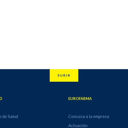
inal, distensión,
escapulo-humeral y cervico-
eteorismo, cefaleas y
braquialgias. Es también indicado
a post- prandial. Por su
como coadyuvante de otras
en Cynara scolymus el
medidas para el alivio de los
al de Hepamida® puede
síntomas tales como fisioterapia 
l descenso de los niveles
reposo.
ol plasmático.
SUBIR
D
EUROFARMA
o de Salud
Conozca a la empresa
Actuación