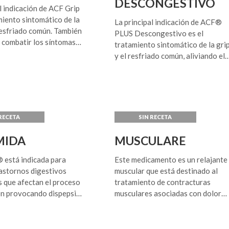
DESCONGESTIVO
l indicación de ACF Grip
miento sintomático de la
La principal indicación de ACF®
resfriado común. También
PLUS Descongestivo es el
a combatir los síntomas
tratamiento sintomático de la gri
s por otras infecciones
y el resfriado común, aliviando el
 respiratorio superior
dolor de cabeza, dolores
faringitis, amigdalitis,
musculares y articulares, dolor de
tc.
garganta, la congestión nasal,
estornudos, lagrimeo y
contribuyendo a bajar la fiebre.
También es útil como tratamiento
coadyuvante combatiendo los
MIDA
MUSCULARE
síntomas ocasionados por otras
infecciones del aparato
está indicada para
Este medicamento es un relajante
respiratorio superior.
rastornos digestivos
muscular que está destinado al
s que afectan el proceso
tratamiento de contracturas
ón provocando dispepsia
musculares asociadas con dolor
tión difícil”.
agudo y de etiología musculo
an esta alteración gran
esquelética, como en lumbalgias,
síntomas tales como
tortícolis, fibromialgia, periartriti