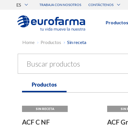
ES
TRABAJA CON NOSOTROS
CONTÁCTENOS
Atención al Cliente
Canal de Ética Eurofarma
Producto
BUSCAR PRODUCTOS
Home
Productos
Sin receta
Búsqueda por nombre, principio acti
Ver todos los productos
Productos
ACF C NF
ACF Gr