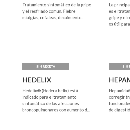
Tratamiento sintomático de la gripe
La principa
y el resfriado común. Fiebre,
es el trata
mialgias, cefaleas, decaimiento.
gripe y el 
es útil par
ocasionado
del aparato
tales como 
laringitis, e
HEDELIX
HEPA
Hedelix® (Hedera helix) está
Hepamida® 
indicado para el tratamiento
corregir t
sintomático de las afecciones
funcionale
broncopulmonares con aumento de
de digesti
las secrecionesy/o broncoespasmo
o sea “diges
asociado. Tiene efecto
Caracteriz
expectorante y mucolítico
número de 