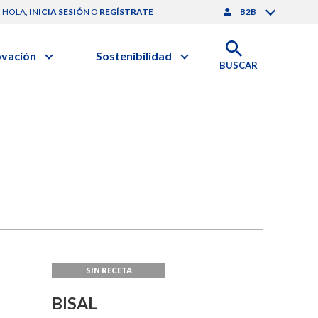
HOLA,
INICIA SESIÓN
O
REGÍSTRATE
B2B
ovación
Sostenibilidad
BUSCAR
artilla de Sostenibilidad
 Negocios
obierno Corporativo
ación Clínica
nforme de Sostenibilidad
gación y Desarrollo
esponsabilidad Compartida
onales de Salud | EurON Pro
alance Financiero
BISAL