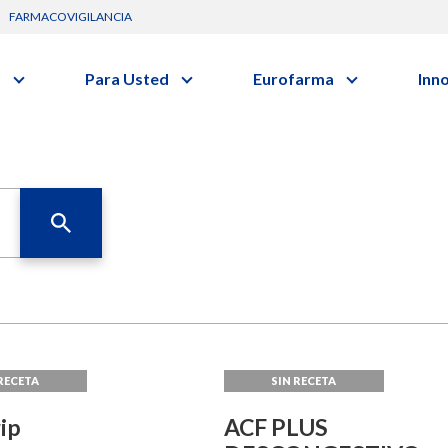
FARMACOVIGILANCIA
s
Para Usted
Eurofarma
Inn
Conozca a la empresa
C
Nuevos
Diccionario de Salud
Actuación
G
vo o clase terapéutica.
Investig
Trabaje Con Nosotros
I
Investi
Certificaciones
R
Profesi
Comunicados
B
Premios y Reconocimientos
Programa de Visitas
Dónde Estamos
Sala de prensa
ip
ACF PLUS