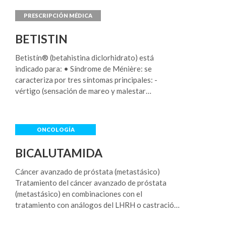
BETISTIN
Betistín® (betahistina diclorhidrato) está
indicado para: • Síndrome de Ménière: se
caracteriza por tres síntomas principales: -
vértigo (sensación de mareo y malestar
acompañado de náuseas o vómitos); -zumbidos en
los oídos; -pérdida o dificultades de audición. •
Sensación de mareo: causado cuando una parte
del oído interno que controla el equilibrio no
funciona correctamente (llamado “vértigo
BICALUTAMIDA
vestibular”).
Cáncer avanzado de próstata (metastásico)
Tratamiento del cáncer avanzado de próstata
(metastásico) en combinaciones con el
tratamiento con análogos del LHRH o castración
quirúrgica. Tratamiento del cáncer de próstata