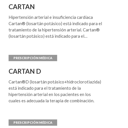
CARTAN
Hipertensión arterial e insuficiencia cardíaca
Cartan® (losartán potásico) está indicado para el
tratamiento de la hipertensión arterial. Cartan®
(losartán potásico) está indicado para el
tratamiento de la insuficiencia cardiaca, cuando el
tratamiento con IECA no es mas considerado el
apropiado. No es recomendado realizar el
intercambio de tratamiento a Cartan® (losartán
potásico) en aquellos pacientes con insuficiencia
CARTAN D
cardiaca que se estabilizan con inhibidores de la
ECA. Reducción del riesgo de morbilidad y
Cartan®D (losartán potásico+hidroclorotiazida)
mortalidad cardiovascular en pacientes
está indicado para el tratamiento de la
hipertensos con hipertrofia ventricular izquierda.
hipertensión arterial en los pacientes en los
Cartan® (losartán potásico) está indicado para
cuales es adecuada la terapia de combinación.
reducir el riesgo de morbilidad y mortalidad
cardiovascular demostrado por la disminución de
incidencia combinada de muerte cardiovascular,
accidente cerebrovascular, infarto de miocardio