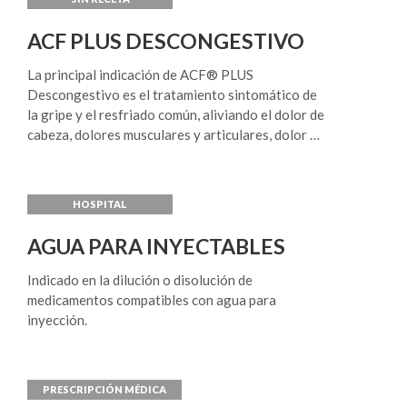
ACF PLUS DESCONGESTIVO
La principal indicación de ACF® PLUS
Descongestivo es el tratamiento sintomático de
la gripe y el resfriado común, aliviando el dolor de
cabeza, dolores musculares y articulares, dolor de
garganta, la congestión nasal, estornudos,
lagrimeo y contribuyendo a bajar la fiebre.
También es útil como tratamiento coadyuvante
combatiendo los síntomas ocasionados por otras
infecciones del aparato respiratorio superior.
AGUA PARA INYECTABLES
Indicado en la dilución o disolución de
medicamentos compatibles con agua para
inyección.