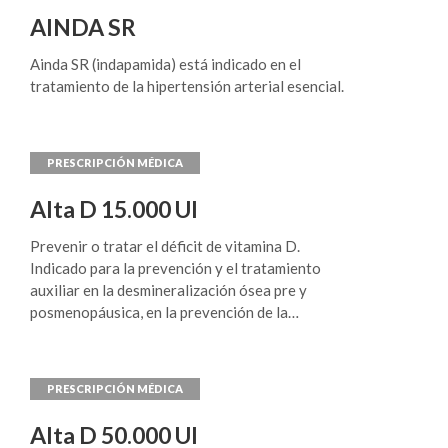
AINDA SR
Ainda SR (indapamida) está indicado en el
tratamiento de la hipertensión arterial esencial.
Alta D 15.000 UI
Prevenir o tratar el déficit de vitamina D.
Indicado para la prevención y el tratamiento
auxiliar en la desmineralización ósea pre y
posmenopáusica, en la prevención de la
formación inadecuada de hueso (raquitismo), en
casos de osteomalacia y osteoporosis y en
prevención del riesgo de caídas y fracturas.
Alta D 50.000 UI