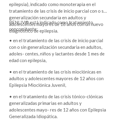
esencial del trigémino. Neuralgia esencial del
epilepsia), indicado como monoterapia en el
glosofaríngeo. •Síndrome de abstinencia al
tratamiento de las crisis de inicio parcial con o sin
alcohol.
generalización secundaria en adultos y
BENLIV® está indicado como tratamiento
adolescentes mayores de 16 años con un nuevo
concomitante:
diagnóstico de epilepsia.
• en el tratamiento de las crisis de inicio parcial
con o sin generalización secundaria en adultos,
adoles- centes, niños y lactantes desde 1 mes de
edad con epilepsia,
• en el tratamiento de las crisis mioclónicas en
adultos y adolescentes mayores de 12 años con
Epilepsia Mioclónica Juvenil,
• en el tratamiento de las crisis tónico-clónicas
generalizadas primarias en adultos y
adolescentes mayo- res de 12 años con Epilepsia
Generalizada Idiopática.