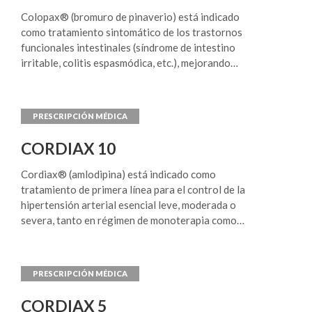
Colopax® (bromuro de pinaverio) está indicado
como tratamiento sintomático de los trastornos
funcionales intestinales (síndrome de intestino
irritable, colitis espasmódica, etc.), mejorando
síntomas tales como dolor y distensión
abdominal, meteorismo, diarrea, constipación o la
alternancia de las mismas. Colopax® (bromuro de
pinaverio) por vía oral también es eficaz para
tratar la sintomatología dolorosa causada por
CORDIAX 10
disfunción de la vía biliar. Colopax® (bromuro de
pinaverio) puede utilizarse como premedicación
Cordiax® (amlodipina) está indicado como
para la preparación de los pacientes que van a ser
tratamiento de primera línea para el control de la
sometidos a estudios radiológicos.
hipertensión arterial esencial leve, moderada o
severa, tanto en régimen de monoterapia como
en combinación con betabloqueantes, diuréticos,
inhibidores de la enzima conversora de
angiotensina, antagonistas de los receptores de
angiotensina II u otros agentes
antihipertensivos. Cordiax® (amlodipina) está
CORDIAX 5