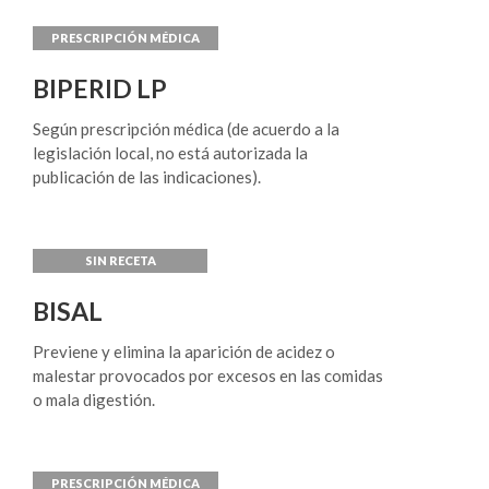
metastásico en pacientes para los cuales no está
indicada o no se acepta la castración quirúrgica o
medicamentosa. Cáncer de próstata localmente
avanzado no metastásico Tratamiento del cáncer
BIPERID LP
de próstata no metastásico localmente avanzado,
con alto riesgo de progresión de la enfermedad,
Según prescripción médica (de acuerdo a la
en pacientes para los cuales está indicado el
legislación local, no está autorizada la
tratamiento hormonal inmediato.
publicación de las indicaciones).
BISAL
Previene y elimina la aparición de acidez o
malestar provocados por excesos en las comidas
o mala digestión.