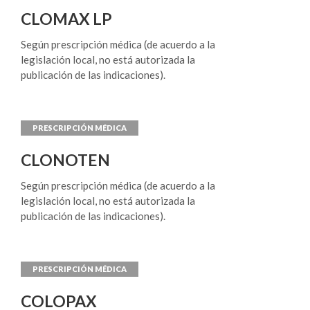
en pacientes hipertensos con hipertrofia
CLOMAX LP
ventricular izquierda (véase raza). Protección
renal en pacientes con Diabetes Mellitus Tipo 2 y
Según prescripción médica (de acuerdo a la
la presencia de proteinuria Cartan® (losartán
legislación local, no está autorizada la
potásico) está indicado para disminuir la
publicación de las indicaciones).
progresión de la enfermedad renal demostrada
por la reducción de la incidencia conjunta de
duplicación de la creatinina sérica, de
insuficiencia renal terminal (necesidad de diálisis
o trasplante renal) o la muerte; y para reducir la
CLONOTEN
proteinuria.
Según prescripción médica (de acuerdo a la
legislación local, no está autorizada la
publicación de las indicaciones).
COLOPAX