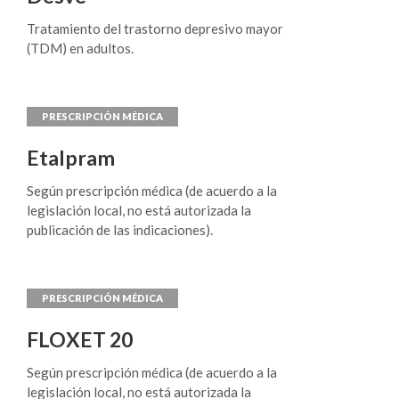
como primera línea y en la angina crónica estable
en pacientes que permanecen sintomáticos a
Tratamiento del trastorno depresivo mayor
pesar de recibir dosis adecuadas de
(TDM) en adultos.
betabloqueantes y/o nitratos o que no pueden
recibir o no toleran estos medicamentos. No se
recomienda su empleo en el post-infarto de
miocardio reciente dado que se ha asociado con
un aumento de la morbilidad.
Etalpram
Según prescripción médica (de acuerdo a la
legislación local, no está autorizada la
publicación de las indicaciones).
FLOXET 20
Según prescripción médica (de acuerdo a la
legislación local, no está autorizada la