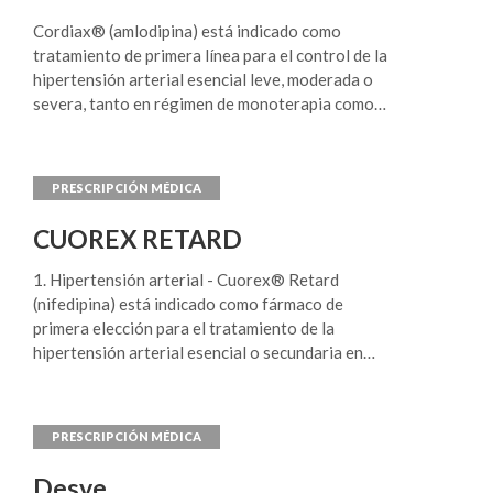
indicado en el tratamiento de la angina crónica
estable y en la angina variante de Prinzmetal,
Cordiax® (amlodipina) está indicado como
solo o combinado con otros agentes
tratamiento de primera línea para el control de la
antianginosos.
hipertensión arterial esencial leve, moderada o
severa, tanto en régimen de monoterapia como
en combinación con betabloqueantes, diuréticos,
inhibidores de la enzima conversora de
angiotensina, antagonistas de los receptores de
angiotensina II u otros agentes
antihipertensivos. Cordiax® (amlodipina) está
CUOREX RETARD
indicado en el tratamiento de la angina crónica
estable y en la angina variante de Prinzmetal,
1. Hipertensión arterial - Cuorex® Retard
solo o combinado con otros agentes
(nifedipina) está indicado como fármaco de
antianginosos.
primera elección para el tratamiento de la
hipertensión arterial esencial o secundaria en
todos sus estadíos, solo o en combinación con
otros agentes antihipertensivos. 2. Cardiopatía
isquémica - Cuorex® Retard (nifedipina) está
indicado en el tratamiento de la angina
vasoespástica o angina variante de Prinzmetal
Desve