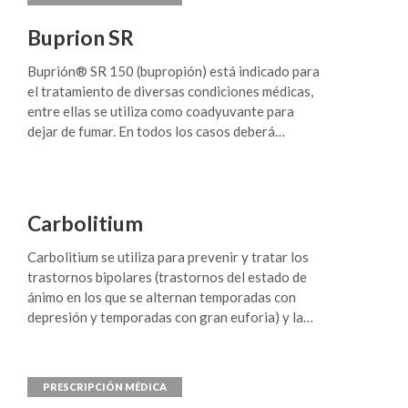
Buprion SR
Buprión® SR 150 (bupropión) está indicado para
el tratamiento de diversas condiciones médicas,
entre ellas se utiliza como coadyuvante para
dejar de fumar. En todos los casos deberá
indicarse según prescripción médica.
Carbolitium
Carbolitium se utiliza para prevenir y tratar los
trastor­nos bipolares (trastornos del estado de
ánimo en los que se alternan temporadas con
depresión y temporadas con gran euforia) y la
depresión mayor recurrente (episodios repetidos
de depresión severa).