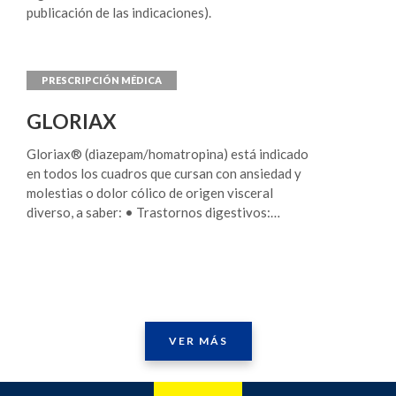
publicación de las indicaciones).
GLORIAX
Gloriax® (diazepam/homatropina) está indicado
en todos los cuadros que cursan con ansiedad y
molestias o dolor cólico de origen visceral
diverso, a saber: • Trastornos digestivos:
gastritis, duodenitis, úlcera gastroduodenal,
dolores cólicos intestinales, diarrea, espasmos
esofágicos, pilóricos y duodenales, disquinesias
biliares. • Trastornos psicosomáticos. • Cuadros
de ansiedad y angustia que cursan con síntomas
viscerales (dolor precordial, palpitaciones, disnea,
VER MÁS
etc.) o generales (contracturas musculares,
cefaleas tensionales, etc.). • Dismenorrea y
tensión premenstrual.