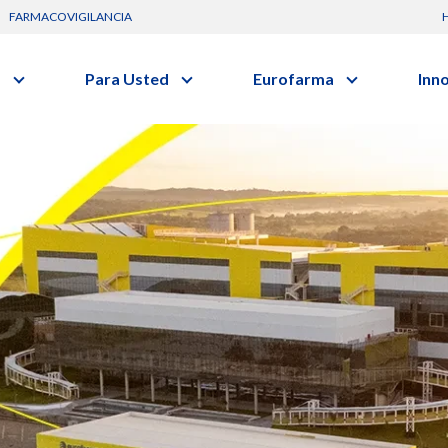
FARMACOVIGILANCIA
s
Para Usted
Eurofarma
Inn
Conozca a la empresa
C
Nuevos
Artículos
Actuación
G
vo o clase terapéutica.
Investig
Diccionario de Salud
Trabaje Con Nosotros
I
Investi
Videos
Certificaciones
R
Profesi
Comunicados
B
Premios y Reconocimientos
Programa de Visitas
Dónde Estamos
Sala de prensa