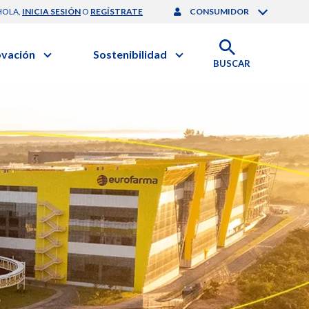
HOLA,
INICIA SESIÓN
O
REGÍSTRATE
CONSUMIDOR
ovación
Sostenibilidad
BUSCAR
artilla de Sostenibilidad
 Negocios
obierno Corporativo
ación Clínica
nforme de Sostenibilidad
gación y Desarrollo
esponsabilidad Compartida
onales de Salud | EurON Pro
alance Financiero