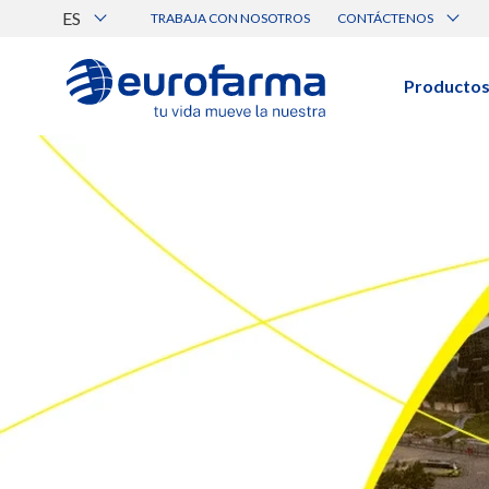
ES
TRABAJA CON NOSOTROS
CONTÁCTENOS
Atención al Cliente
Canal de Ética Eurofarma
Producto
BUSCAR PRODUCTOS
Búsqueda por nombre, principio acti
Ver todos los productos