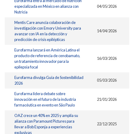
Eurofarma entra al mercado de nutrición
especializada en México en alianza con
04/05/2026
Nutricia
Mentis Care anuncia colaboración de
investigación con Emory University para
14/04/2026
avanzar con IA en la detección y
predicción de crisis epilépticas
Eurofarma lanzará en América Latina el
producto de referencia de cenobamato,
16/03/2026
un tratamiento innovador para la
epilepsia focal
Eurofarma divulga Guía de Sostenibilidad
05/03/2026
2026
Eurofarma lidera debate sobre
innovación en el futuro de la industria
21/01/2026
farmacéutica en evento en São Paulo
OAZ crece un 40% en 2025 y amplía su
alianza con Paramount Pictures para
22/12/2025
llevar a Bob Esponja a experiencias
exclusivas