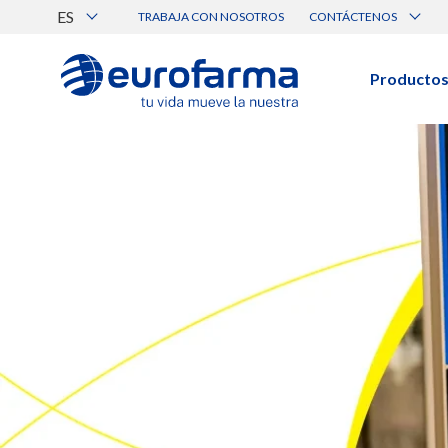
ES
TRABAJA CON NOSOTROS
CONTÁCTENOS
Atención al Cliente
Canal de Ética Eurofarma
Producto
BUSCAR PRODUCTOS
Búsqueda por nombre, principio acti
Ver todos los productos