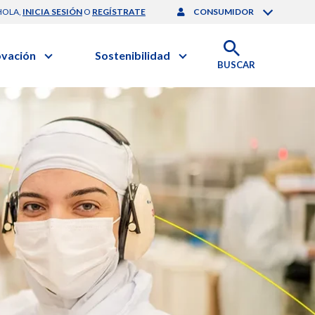
HOLA,
INICIA SESIÓN
O
REGÍSTRATE
CONSUMIDOR
ovación
Sostenibilidad
BUSCAR
artilla de Sostenibilidad
 Negocios
obierno Corporativo
ación Clínica
nforme de Sostenibilidad
gación y Desarrollo
esponsabilidad Compartida
onales de Salud | EurON Pro
alance Financiero