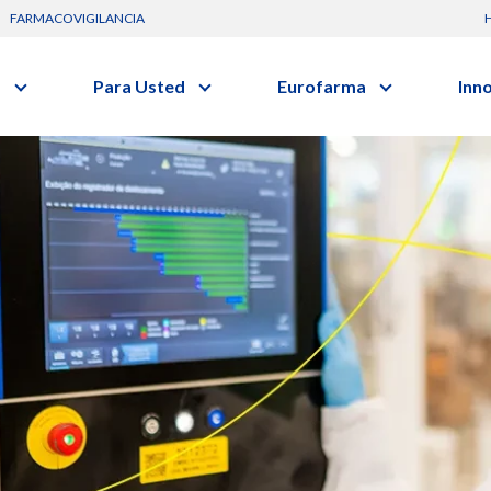
FARMACOVIGILANCIA
s
Para Usted
Eurofarma
Inn
Conozca a la empresa
C
Nuevos
Artículos
Actuación
G
vo o clase terapéutica.
Investig
Diccionario de Salud
Trabaje Con Nosotros
I
Investi
Videos
Certificaciones
R
Profesi
Comunicados
B
Premios y Reconocimientos
Programa de Visitas
Dónde Estamos
Sala de prensa