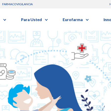
FARMACOVIGILANCIA
s
Para Usted
Eurofarma
Inn
Conozca a la empresa
C
Nuevos
Artículos
Actuación
G
vo o clase terapéutica.
Investig
Diccionario de Salud
Trabaje Con Nosotros
I
Investi
Videos
Certificaciones
R
Profesi
Comunicados
B
Premios y Reconocimientos
Programa de Visitas
Dónde Estamos
Sala de prensa