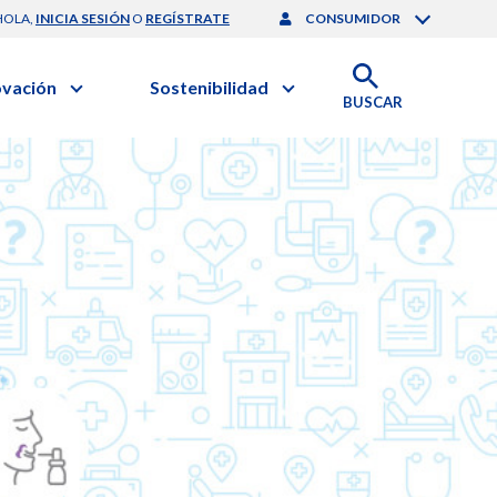
HOLA,
INICIA SESIÓN
O
REGÍSTRATE
CONSUMIDOR
ovación
Sostenibilidad
BUSCAR
artilla de Sostenibilidad
 Negocios
obierno Corporativo
ación Clínica
nforme de Sostenibilidad
gación y Desarrollo
esponsabilidad Compartida
onales de Salud | EurON Pro
alance Financiero